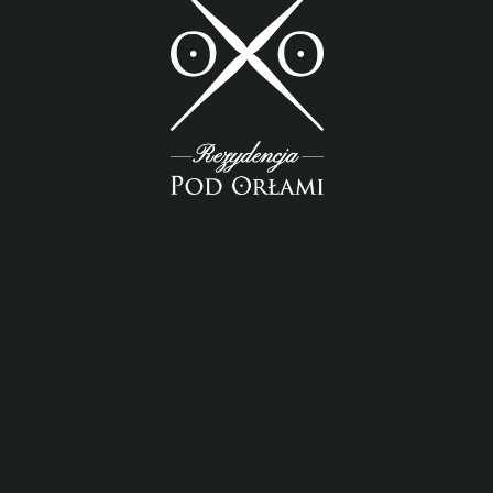
Aktualności
Chrzciny
Wszystkie
Konferencje i szkolenia
↑
smart
foreash
Rezydencja pod Orłami
Lubaczów, NOCLEGI
Dancingi