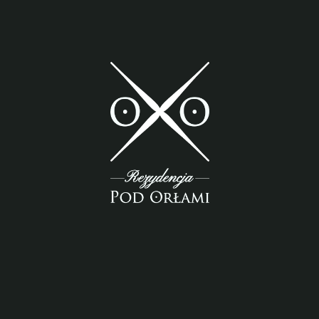
smart
Oferta usług
foreash
Rezydencja pod Orłami
Lubaczów, NOCLEGI
Telefon
Aktualności
Umów się spotkanie
Zadzwoń do nas
Kontakt
Dancingi
Napisz do nas
Napisz do nas
Adres