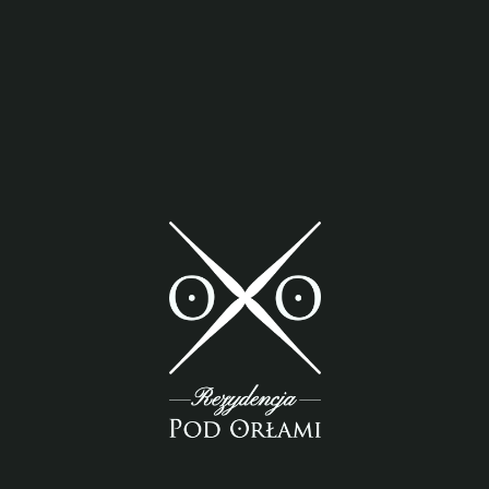
i i Intensywnej Terapii
Zadzwoń do nas