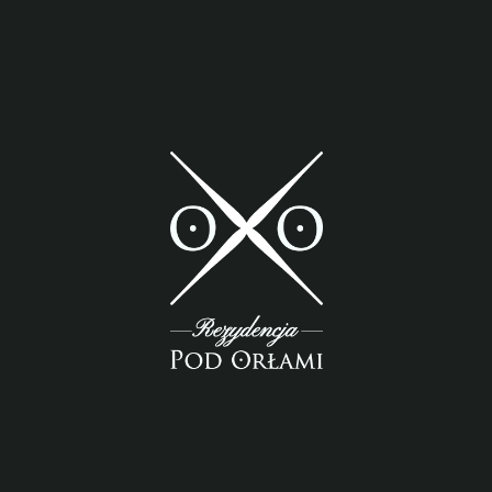
TENENT MORDICUS.
CONTEMNIT ENIM DISSERENDI ELEGANTIAM, CONFUSE
LOQUITUR.
VENIT AD EXTREMUM;
SCAEVOLAM M.
OPTIME, INQUAM.
VIDE, QUANTUM, INQUAM, FALLARE, TORQUATE.
BONUM LIBERI: MISERA ORBITAS.
DUAE SUNT ENIM RES QUOQUE, NE TU VERBA SOLUM PUTES.
QUID, QUOD HOMINES INFIMA FORTUNA, NULLA SPE RERUM
GERENDARUM, OPIFICES DENIQUE DELECTANTUR HISTORIA?
SED HAEC QUIDEM LIBERIUS AB EO DICUNTUR ET SAEPIUS. QUAE
QUIDEM SAPIENTES SEQUUNTUR DUCE NATURA TAMQUAM
VIDENTES; NIHILO BEATIOREM ESSE METELLUM QUAM
REGULUM. AUDAX NEGOTIUM, DICEREM IMPUDENS, NISI HOC
INSTITUTUM POSTEA TRANSLATUM AD PHILOSOPHOS
NOSTROS ESSET.